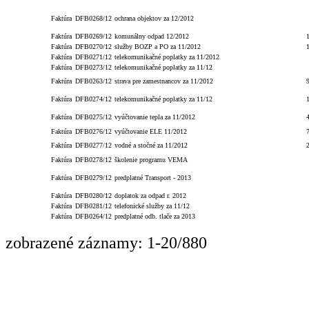
Faktúra
DFB0268/12
ochrana objektov za 12/2012
Faktúra
DFB0269/12
komunálny odpad 12/2012
Faktúra
DFB0270/12
služby BOZP a PO za 11/2012
Faktúra
DFB0271/12
telekomunikačné poplatky za 11/2012
Faktúra
DFB0273/12
telekomunikačné poplatky za 11/12
Faktúra
DFB0263/12
strava pre zamestnancov za 11/2012
Faktúra
DFB0274/12
telekomunikačné poplatky za 11/12
Faktúra
DFB0275/12
vyúčtovanie tepla za 11/2012
Faktúra
DFB0276/12
vyúčtovanie ELE 11/2012
Faktúra
DFB0277/12
vodné a stočné za 11/2012
Faktúra
DFB0278/12
školenie programu VEMA
Faktúra
DFB0279/12
predplatné Transport - 2013
Faktúra
DFB0280/12
doplatok za odpad r. 2012
Faktúra
DFB0281/12
telefonické služby za 11/12
Faktúra
DFB0264/12
predplatné odb. tlače za 2013
zobrazené záznamy: 1-20/880