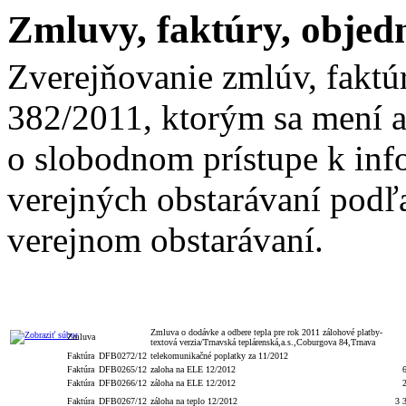
Zmluvy, faktúry, objed
Zverejňovanie zmlúv, faktú
382/2011, ktorým sa mení a
o slobodnom prístupe k inf
verejných obstarávaní podľa
verejnom obstarávaní.
Ce
Typ
Číslo
Popis
ho
Zmluva o dodávke a odbere tepla pre rok 2011 zálohové platby-
Zmluva
textová verzia/Trnavská teplárenská,a.s.,Coburgova 84,Trnava
Faktúra
DFB0272/12
telekomunikačné poplatky za 11/2012
Faktúra
DFB0265/12
zaloha na ELE 12/2012
Faktúra
DFB0266/12
záloha na ELE 12/2012
Faktúra
DFB0267/12
záloha na teplo 12/2012
3 