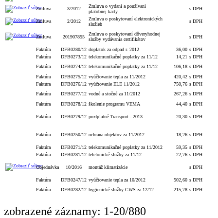
Zmluva o vydaní a používaní
Zmluva
3/2012
s DPH
platobnej karty
Zmluva o poskytovaní elektronických
Zmluva
2/2012
s DPH
služieb
Zmluva o poskytovaní dôveryhodnej
Zmluva
201907855
s DPH
služby vydávania certifikátov
Faktúra
DFB0280/12
doplatok za odpad r. 2012
36,00
s DPH
Faktúra
DFB0273/12
telekomunikačné poplatky za 11/12
14,21
s DPH
Faktúra
DFB0274/12
telekomunikačné poplatky za 11/12
106,18
s DPH
Faktúra
DFB0275/12
vyúčtovanie tepla za 11/2012
420,42
s DPH
Faktúra
DFB0276/12
vyúčtovanie ELE 11/2012
750,76
s DPH
Faktúra
DFB0277/12
vodné a stočné za 11/2012
267,26
s DPH
Faktúra
DFB0278/12
školenie programu VEMA
44,40
s DPH
Faktúra
DFB0279/12
predplatné Transport - 2013
20,30
s DPH
Faktúra
DFB0250/12
ochrana objektov za 11/2012
18,26
s DPH
Faktúra
DFB0271/12
telekomunikačné poplatky za 11/2012
59,35
s DPH
Faktúra
DFB0281/12
telefonické služby za 11/12
22,76
s DPH
Objednávka
10/2016
montáž klimatizácie
s DPH
Faktúra
DFB0247/12
vyúčtovanie tepla za 10/2012
502,60
s DPH
Faktúra
DFB0282/12
hygienické služby CWS za 12/12
215,78
s DPH
zobrazené záznamy: 1-20/880