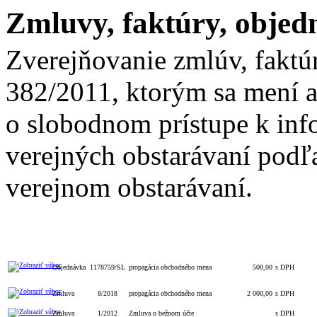
Zmluvy, faktúry, objed
Zverejňovanie zmlúv, faktú
382/2011, ktorým sa mení a
o slobodnom prístupe k inf
verejných obstarávaní podľa
verejnom obstarávaní.
Celková
S/bez
Čís
Typ
Číslo
Popis
hodnota
DPH
obj./z
Objednávka
1178759/SL
propagácia obchodného mena
500,00
s DPH
Zmluva
8/2018
propagácia obchodného mena
2 000,00
s DPH
Zmluva
1/2012
Zmluva o bežnom účte
s DPH