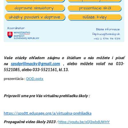
Vaše otázky ohľadom záujmu o štúdium u nás môžete i písať
na
spsdprijimacky@gmail.com
, alebo môžete volať na 033-
5521085, alebo 033-5521161, kl.13.
prezentácia :
DOD.pptx
Pripravili sme pre Vás virtuálnu prehliadku školy :
https://spsdtt.edupage.org/a/virtualna-prehliadka
Propagačné video školy 2023 :
https://youtu.be/xQl3wbdUWHY