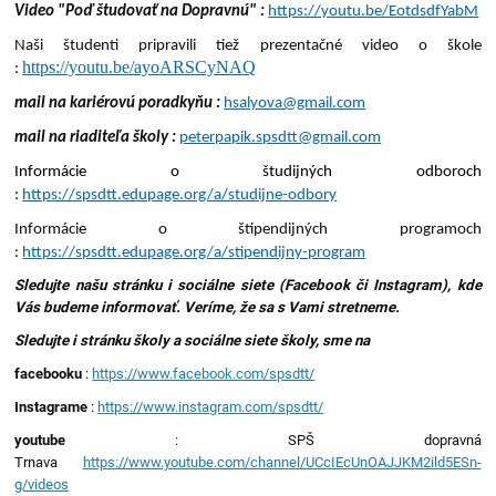
Video "Poď študovať na Dopravnú" :
https://youtu.be/EotdsdfYabM
Naši študenti pripravili tiež prezentačné video o škole
https://youtu.be/ayoARSCyNAQ
:
mail na kariérovú poradkyňu :
hsalyova@gmail.com
mail na riaditeľa školy :
peterpapik.spsdtt@gmail.com
Informácie o študijných odboroch
:
https://spsdtt.edupage.org/a/studijne-odbory
Informácie o štipendijných programoch
:
https://spsdtt.edupage.org/a/stipendijny-program
Sledujte našu stránku i sociálne siete (Facebook či Instagram), kde
Vás budeme informovať. Veríme, že sa s Vami stretneme.
Sledujte i stránku školy a sociálne siete školy, sme na
facebooku
:
https://www.facebook.com/spsdtt/
Instagrame
:
https://www.instagram.com/spsdtt/
youtube
: SPŠ dopravná
Trnava
https://www.youtube.com/channel/UCcIEcUnOAJJKM2ild5ESn-
g/videos