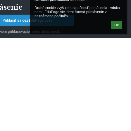
ásenie
Druhé cookie zvyšuje bezpečnosť prihlásenia - vďaka 
nemu EduPage vie identifikovať prihlásenie z 
neznámeho počítača.
Prihlásiť sa cez EduPage účet
Ok
iem prihlasovacie meno alebo heslo