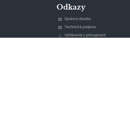
Odkazy
Správca obsahu
Technická podpora
Vyhlásenie o prístupnosti
Právne informácie
Zásady ochrany osobných údajov
Údaje o prevádzkovateľovi
Mapa stránok
O nás
Kontakt
Novinky