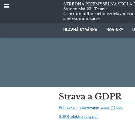
STREDNÁ PRIEMYSELNÁ ŠKOLA 
Študentská 23, Trnava
Centrum odborného vzdelávania a 
a telekomunikácie
HLAVNÁ STRÁNKA
NOVINKY
U
Tlačivá
Strava a GDPR
Prihlaska_-_stravovanie_ziaci_(1).doc
GDPR_elektronicky.pdf