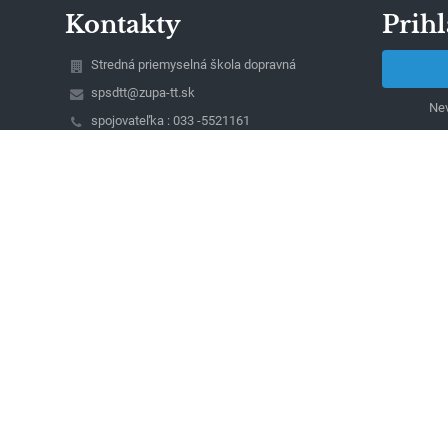
Kontakty
Prihl
Stredná priemyselná škola dopravná
spsdtt@zupa-tt.sk
Nev
spojovateľka : 033 -5521161
riaditeľ : 033 - 5521085
sekretariát: 033 - 5340681
Študentská 23
917 45 Trnava
Slovakia
Ing. Peter Papík, riaditeľ školy
(mobil: 0911039607)
Ing. Ivan Magdolen (mobil: 0911718770), Ing.
Dana Selecká (mobil : 0911060422), zástupcovia
riaditeľa školy
Jarmila Szombathová, vedúca ekonomického
oddelenia (mobil : 0903663775)
Lívia Bernátová, sekretariát školy
00491861