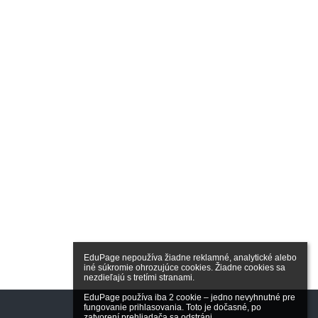
EduPage nepoužíva žiadne reklamné, analytické alebo 
iné súkromie ohrozujúce cookies. Žiadne cookies sa 
nezdieľajú s tretími stranami.

EduPage používa iba 2 cookie – jedno nevyhnutné pre 
fungovanie prihlasovania. Toto je dočasné, po 
zatvorení prehliadača sa odstráni.
