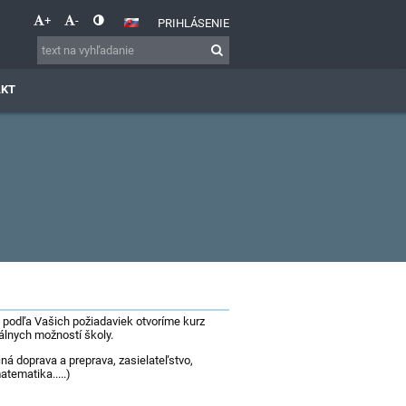
+
-
PRIHLÁSENIE
AKT
m podľa Vašich požiadaviek otvoríme kurz
iálnych možností školy.
ná doprava a preprava, zasielateľstvo,
atematika.....)