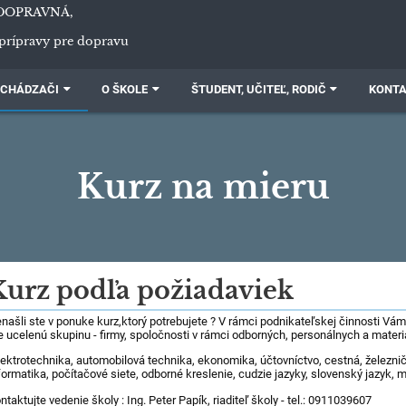
DOPRAVNÁ,
prípravy pre dopravu
CHÁDZAČI
O ŠKOLE
ŠTUDENT, UČITEĽ, RODIČ
KONT
Kurz na mieru
Kurz podľa požiadaviek
našli ste v ponuke kurz,ktorý potrebujete ? V rámci podnikateľskej činnosti Vá
e ucelenú skupinu - firmy, spoločnosti v rámci odborných, personálnych a mater
lektrotechnika, automobilová technika, ekonomika, účtovníctvo, cestná, železnič
formatika, počítačové siete, odborné kreslenie, cudzie jazyky, slovenský jazyk, m
ntaktujte vedenie školy : Ing. Peter Papík, riaditeľ školy - tel.: 0911039607