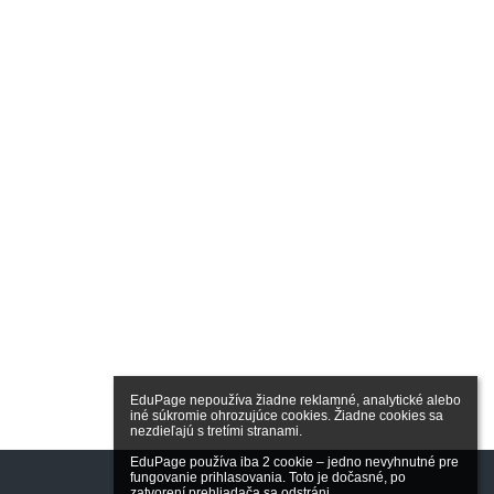
EduPage nepoužíva žiadne reklamné, analytické alebo 
iné súkromie ohrozujúce cookies. Žiadne cookies sa 
nezdieľajú s tretími stranami.

EduPage používa iba 2 cookie – jedno nevyhnutné pre 
fungovanie prihlasovania. Toto je dočasné, po 
zatvorení prehliadača sa odstráni.
