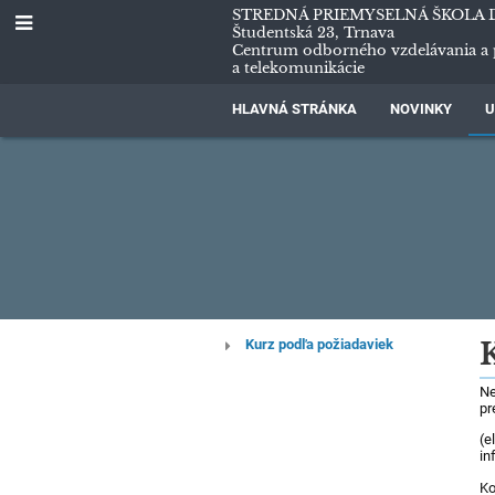
STREDNÁ PRIEMYSELNÁ ŠKOLA 
Študentská 23, Trnava
Centrum odborného vzdelávania a 
a telekomunikácie
HLAVNÁ STRÁNKA
NOVINKY
U
Kurz
Kurz podľa požiadaviek
na
Ne
pr
mieru
(e
in
Ko