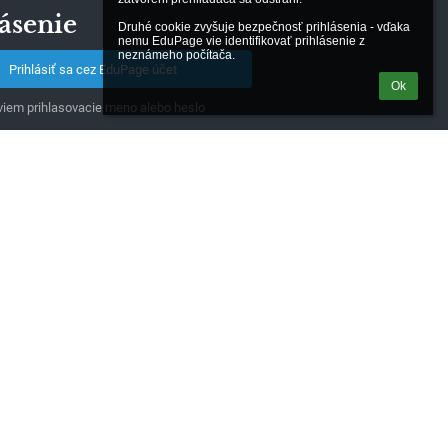
ásenie
Druhé cookie zvyšuje bezpečnosť prihlásenia - vďaka 
nemu EduPage vie identifikovať prihlásenie z 
neznámeho počítača.
Prihlásiť sa cez EduPage účet
Ok
iem prihlasovacie meno alebo heslo