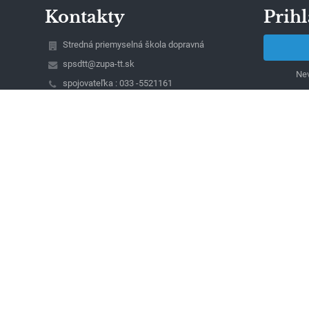
Kontakty
Prihl
Stredná priemyselná škola dopravná
spsdtt@zupa-tt.sk
Nev
spojovateľka : 033 -5521161
riaditeľ : 033 - 5521085
sekretariát: 033 - 5340681
Študentská 23
917 45 Trnava
Slovakia
Ing. Peter Papík, riaditeľ školy
(mobil: 0911039607)
Ing. Ivan Magdolen (mobil: 0911718770), Ing.
Dana Selecká (mobil : 0911060422), zástupcovia
riaditeľa školy
Jarmila Szombathová, vedúca ekonomického
oddelenia (mobil : 0903663775)
Lívia Bernátová, sekretariát školy
00491861