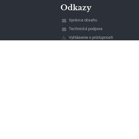
Odkazy
Správca obsahu
Technická podpora
Vyhlásenie o prístupnosti
Právne informácie
Zásady ochrany osobných údajov
Údaje o prevádzkovateľovi
Mapa stránok
O nás
Kontakt
Novinky