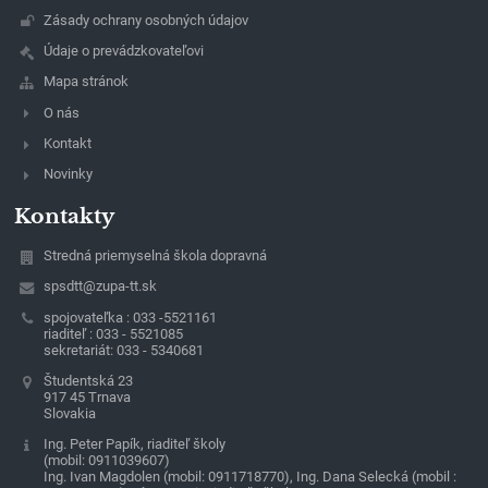
Zásady ochrany osobných údajov
Údaje o prevádzkovateľovi
Mapa stránok
O nás
Kontakt
Novinky
Kontakty
Stredná priemyselná škola dopravná
spsdtt@zupa-tt.sk
spojovateľka : 033 -5521161
riaditeľ : 033 - 5521085
sekretariát: 033 - 5340681
Študentská 23
917 45 Trnava
Slovakia
Ing. Peter Papík, riaditeľ školy
(mobil: 0911039607)
Ing. Ivan Magdolen (mobil: 0911718770), Ing. Dana Selecká (mobil :