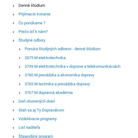
Denné štúdium
Prijímacie konanie
Čo ponúkame ?
Prečo ísť k nám?
Študijné odbory
Ponuka študijných odborov - denné štúdium
2675 M elektrotechnika
3739 M elektrotechnika v doprave a telekomunikáciách
3760 M prevádzka a ekonomika dopravy
3765 M technika a prevádzka dopravy
3767 M dopravná akadémia
Deň otvorených dverí
Staň sa aj Ty Dopravákom
Vzdelávacie programy
List riaditeľa
Štipendijný program