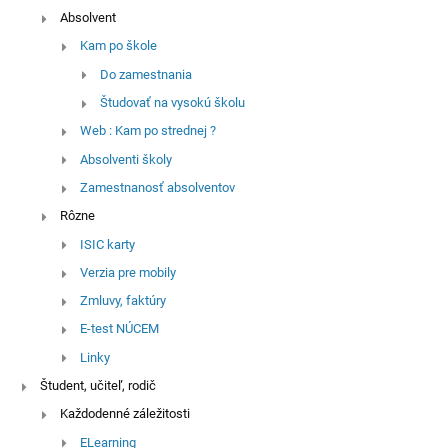
Absolvent
Kam po škole
Do zamestnania
Študovať na vysokú školu
Web : Kam po strednej ?
Absolventi školy
Zamestnanosť absolventov
Rôzne
ISIC karty
Verzia pre mobily
Zmluvy, faktúry
E-test NÚCEM
Linky
Študent, učiteľ, rodič
Každodenné záležitosti
ELearning