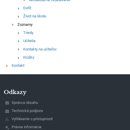
DofE
Život na škole
Zoznamy
Triedy
Učitelia
Kontakty na učiteľov
Krúžky
Kontakt
Odkazy
Správca obsahu
Technická podpora
Vyhlásenie o prístupnosti
Právne informácie