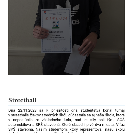
Streetball
Dňa 22.11.2023 sa k príležitosti dňa študentstva konal turnaj
v streetballe žiakov stredných škôl. Zúčastnila sa aj naša škola, ktorá
v nepostúpila zo základného kola, nad jej sily boli tými SOŠ
automobilová a SPŠ stavebná. Ktoré obsadili prvé dva miesta. Víťaz
SPŠ stavebná. Našim študentom, ktorý reprezentovali našu školu