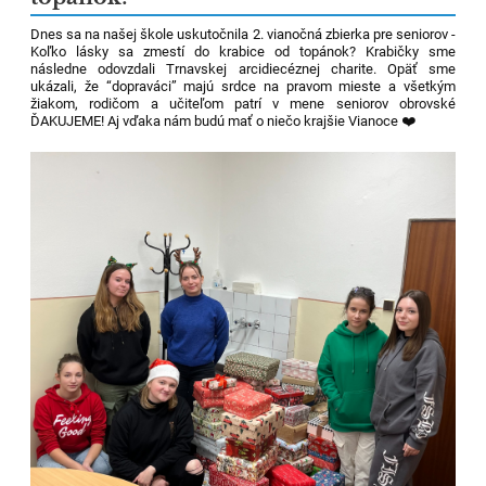
Dnes sa na našej škole uskutočnila 2. vianočná zbierka pre seniorov -
Koľko lásky sa zmestí do krabice od topánok? Krabičky sme
následne odovzdali Trnavskej arcidiecéznej charite. Opäť sme
ukázali, že “dopraváci” majú srdce na pravom mieste a všetkým
žiakom, rodičom a učiteľom patrí v mene seniorov obrovské
ĎAKUJEME! Aj vďaka nám budú mať o niečo krajšie Vianoce ❤️