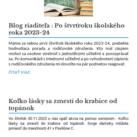
Blog riaditeľa : Po štvrťroku školského
roka 2023-24
Máme za sebou prvý štvrťrok školského roka 2023-24, prebehla
hodnotiaca porada a rodičovské združenia. Kto mal záujem
mohol sa osobne stretnúť s jednotlivými učiteľmi a porozprávať
sa. Po komunikácii s triednymi učiteľmi a po vyhodnotení zápisníc
s rodičovského združenia mi dovoľte na pár podnetov reagovať.
BLOG
ČÍTAŤ VIAC
RIADITEĽA
:
PO
ŠTVRŤROKU
ŠKOLSKÉHO
ROKA
Koľko lásky sa zmestí do krabice od
2023-
topánok
24:
Vo štvrtok 30.11.2023 u nás opäť akcia na pomoc seniorom - Koľko
lásky sa zmestí do krabice od topánok. Svoje darčeky môžete
priniesť do miestnosti 41 v Pavilóne C.