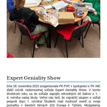
Expert Geniality Show
Dňa 28. novembra 2023 zorganizovala PK PVP, v spolupráci s PK INF,
ďalší ročník vedomostnej súťaže Expert Geniality Show. V tomto
školskom roku sa do súťaže zapojilo rekordných 60 žiakov z 1. -
4. ročníka našej školy. Veľmi nás teší, že najväčší záujem o súťaž
prejavili žiaci 1. ročníka! Študenti mali možnosť overiť si svoje
poznatky v šiestich témach (Od Dunaja k Tatrám, Mozgolamy,