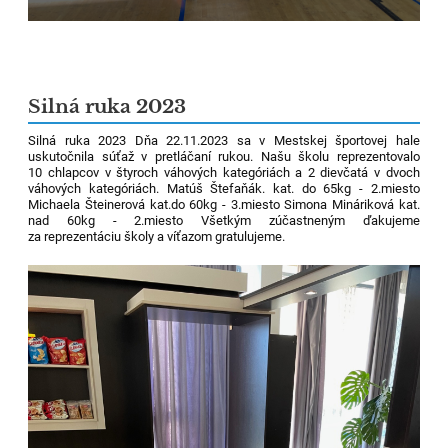
Silná ruka 2023
Silná ruka 2023 Dňa 22.11.2023 sa v Mestskej športovej hale
uskutočnila súťaž v pretláčaní rukou. Našu školu reprezentovalo
10 chlapcov v štyroch váhových kategóriách a 2 dievčatá v dvoch
váhových kategóriách. Matúš Štefaňák. kat. do 65kg - 2.miesto
Michaela Šteinerová kat.do 60kg - 3.miesto Simona Mináriková kat.
nad 60kg - 2.miesto Všetkým zúčastneným ďakujeme
za reprezentáciu školy a víťazom gratulujeme.