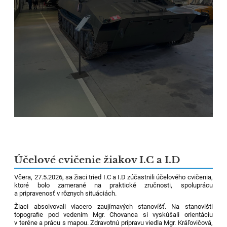
Účelové cvičenie žiakov I.C a I.D
Včera, 27.5.2026, sa žiaci tried I.C a I.D zúčastnili účelového cvičenia,
ktoré bolo zamerané na praktické zručnosti, spoluprácu
a pripravenosť v rôznych situáciách.
Žiaci absolvovali viacero zaujímavých stanovíšť. Na stanovišti
topografie pod vedením Mgr. Chovanca si vyskúšali orientáciu
v teréne a prácu s mapou. Zdravotnú prípravu viedla Mgr. Kráľovičová,