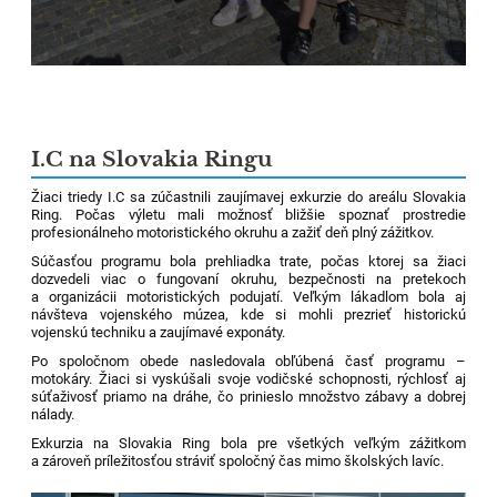
I.C na Slovakia Ringu
Žiaci triedy I.C sa zúčastnili zaujímavej exkurzie do areálu Slovakia
Ring. Počas výletu mali možnosť bližšie spoznať prostredie
profesionálneho motoristického okruhu a zažiť deň plný zážitkov.
Súčasťou programu bola prehliadka trate, počas ktorej sa žiaci
dozvedeli viac o fungovaní okruhu, bezpečnosti na pretekoch
a organizácii motoristických podujatí. Veľkým lákadlom bola aj
návšteva vojenského múzea, kde si mohli prezrieť historickú
vojenskú techniku a zaujímavé exponáty.
Po spoločnom obede nasledovala obľúbená časť programu –
motokáry. Žiaci si vyskúšali svoje vodičské schopnosti, rýchlosť aj
súťaživosť priamo na dráhe, čo prinieslo množstvo zábavy a dobrej
nálady.
Exkurzia na Slovakia Ring bola pre všetkých veľkým zážitkom
a zároveň príležitosťou stráviť spoločný čas mimo školských lavíc.