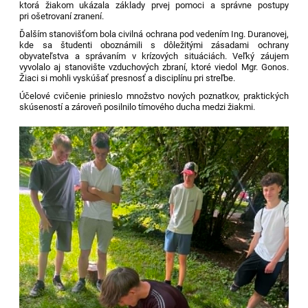
ktorá žiakom ukázala základy prvej pomoci a správne postupy
pri ošetrovaní zranení.
Ďalším stanovišťom bola civilná ochrana pod vedením Ing. Duranovej,
kde sa študenti oboznámili s dôležitými zásadami ochrany
obyvateľstva a správaním v krízových situáciách. Veľký záujem
vyvolalo aj stanovište vzduchových zbraní, ktoré viedol Mgr. Gonos.
Žiaci si mohli vyskúšať presnosť a disciplínu pri streľbe.
Účelové cvičenie prinieslo množstvo nových poznatkov, praktických
skúseností a zároveň posilnilo tímového ducha medzi žiakmi.