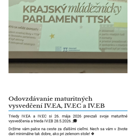
Odovzdávanie maturitných
vysvedčení IV.EA, IV.EC a IV.EB
Triedy IV.EA a IV.EC si 26. mája 2026 prevzali svoje maturitné
vysvedčenia a trieda IV.EB 28.5.2026.
🎓
Držíme vám palce na ceste za ďalšími cieľmi. Nech sa vám v živote
darí minimálne tak dobre, ako pri zelenom stole!
🍀