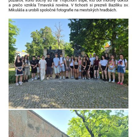
požiarov, koho sochy sú na Trojičnom stĺpe, kto bol morový doktor
a prečo vznikla Trnavská novéna. V tichosti si prezreli Baziliku sv.
Mikuláša a urobili spoločné fotografie na mestských hradbách.