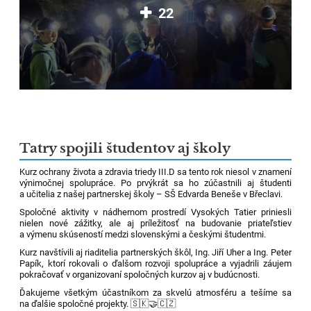
22
Tatry spojili študentov aj školy
Kurz ochrany života a zdravia triedy III.D sa tento rok niesol v znamení
výnimočnej spolupráce. Po prvýkrát sa ho zúčastnili aj študenti
a učitelia z našej partnerskej školy – SŠ Edvarda Beneše v Břeclavi.
Spoločné aktivity v nádhernom prostredí Vysokých Tatier priniesli
nielen nové zážitky, ale aj príležitosť na budovanie priateľstiev
a výmenu skúseností medzi slovenskými a českými študentmi.
Kurz navštívili aj riaditelia partnerských škôl, Ing. Jiří Uher a Ing. Peter
Papík, ktorí rokovali o ďalšom rozvoji spolupráce a vyjadrili záujem
pokračovať v organizovaní spoločných kurzov aj v budúcnosti.
Ďakujeme všetkým účastníkom za skvelú atmosféru a tešíme sa
na ďalšie spoločné projekty. 🇸🇰🤝🇨🇿