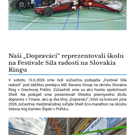
Naši „Dopraváci“ reprezentovali školu
na Festivale Sila radosti na Slovakia
Ringu
V sobotu 13.6.2026 sme boli súčasťou podujatia „Festival Sila
radosti“ pod záštitou predajcu MD Bavaria Group na okruhu Slovakia
Ring v Orechovej Potôni. Zúčastnili sme sa ako hostia spoločnosti
Shell. Na podujatí sme prezentovali Strednú priemyselnú školu
dopravnú v Trnave, ako aj dva tímy „Dopraváci“, ktorí sa koncom júna
2026 zúčastnia medzinárodnej súťaže Shell Eco-marathon na okruhu
Silesia ring Kamien Śląski v Poľsku.