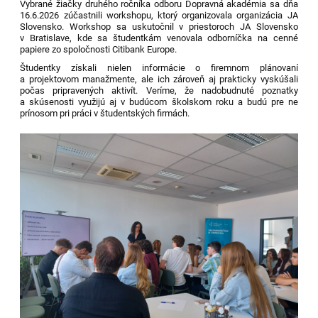
Vybrané žiačky druhého ročníka odboru Dopravná akadémia sa dňa
16.6.2026 zúčastnili workshopu, ktorý organizovala organizácia JA
Slovensko. Workshop sa uskutočnil v priestoroch JA Slovensko
v Bratislave, kde sa študentkám venovala odborníčka na cenné
papiere zo spoločnosti Citibank Europe.
Študentky získali nielen informácie o firemnom plánovaní
a projektovom manažmente, ale ich zároveň aj prakticky vyskúšali
počas pripravených aktivít. Veríme, že nadobudnuté poznatky
a skúsenosti využijú aj v budúcom školskom roku a budú pre ne
prínosom pri práci v študentských firmách.