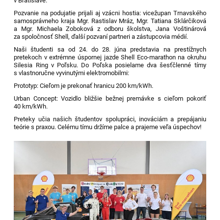
v Bratislave.
Pozvanie na podujatie prijali aj vzácni hostia: vicežupan Trnavského
samosprávneho kraja Mgr. Rastislav Mráz, Mgr. Tatiana Sklárčiková
a Mgr. Michaela Zoboková z odboru školstva, Jana Voštinárová
za spoločnosť Shell, ďalší pozvaní partneri a zástupcovia médií.
Naši študenti sa od 24. do 28. júna predstavia na prestížnych
pretekoch v extrémne úspornej jazde Shell Eco-marathon na okruhu
Silesia Ring v Poľsku. Do Poľska posielame dva šesťčlenné tímy
s vlastnoručne vyvinutými elektromobilmi:
Prototyp: Cieľom je prekonať hranicu 200 km/kWh.
Urban Concept: Vozidlo bližšie bežnej premávke s cieľom pokoriť
40 km/kWh.
Preteky učia našich študentov spolupráci, inováciám a prepájaniu
teórie s praxou. Celému tímu držíme palce a prajeme veľa úspechov!