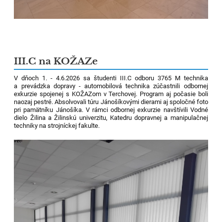
III.C na KOŽAZe
V dňoch 1. - 4.6.2026 sa študenti III.C odboru 3765 M technika
a prevádzka dopravy - automobilová technika zúčastnili odbornej
exkurzie spojenej s KOŽAZom v Terchovej. Program aj počasie boli
naozaj pestré. Absolvovali túru Jánošíkovými dierami aj spoločné foto
pri pamätníku Jánošíka. V rámci odbornej exkurzie navštívili Vodné
dielo Žilina a Žilinskú univerzitu, Katedru dopravnej a manipulačnej
techniky na strojníckej fakulte.