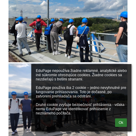
EduPage nepoužíva žiadne reklamné, analytické alebo 
iné súkromie ohrozujúce cookies. Žiadne cookies sa 
nezdieľajú s tretími stranami.

EduPage používa iba 2 cookie – jedno nevyhnutné pre 
fungovanie prihlasovania. Toto je dočasné, po 
zatvorení prehliadača sa odstráni.

Druhé cookie zvyšuje bezpečnosť prihlásenia - vďaka 
nemu EduPage vie identifikovať prihlásenie z 
neznámeho počítača.
Ok