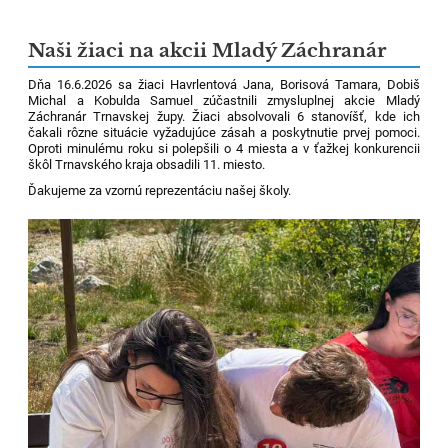
Naši žiaci na akcii Mladý Záchranár
Dňa 16.6.2026 sa žiaci Havrlentová Jana, Borisová Tamara, Dobiš
Michal a Kobulda Samuel zúčastnili zmysluplnej akcie Mladý
Záchranár Trnavskej župy. Žiaci absolvovali 6 stanovíšť, kde ich
čakali rôzne situácie vyžadujúce zásah a poskytnutie prvej pomoci.
Oproti minulému roku si polepšili o 4 miesta a v ťažkej konkurencii
škôl Trnavského kraja obsadili 11. miesto.
Ďakujeme za vzornú reprezentáciu našej školy.