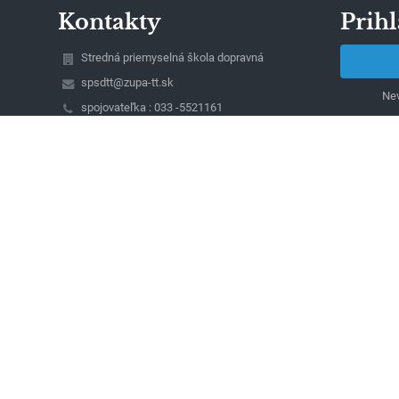
Kontakty
Prihl
Stredná priemyselná škola dopravná
spsdtt@zupa-tt.sk
Nev
spojovateľka : 033 -5521161
riaditeľ : 033 - 5521085
sekretariát: 033 - 5340681
Študentská 23
917 45 Trnava
Slovakia
Ing. Peter Papík, riaditeľ školy
(mobil: 0911039607)
Ing. Ivan Magdolen (mobil: 0911718770), Ing.
Dana Selecká (mobil : 0911060422), zástupcovia
riaditeľa školy
Jarmila Szombathová, vedúca ekonomického
oddelenia (mobil : 0903663775)
Lívia Bernátová, sekretariát školy
00491861