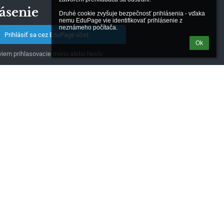
ásenie
Druhé cookie zvyšuje bezpečnosť prihlásenia - vďaka 
nemu EduPage vie identifikovať prihlásenie z 
neznámeho počítača.
Prihlásiť sa cez EduPage účet
Ok
iem prihlasovacie meno alebo heslo