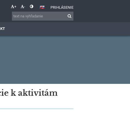
+
-
PRIHLÁSENIE
AKT
ie k aktivitám