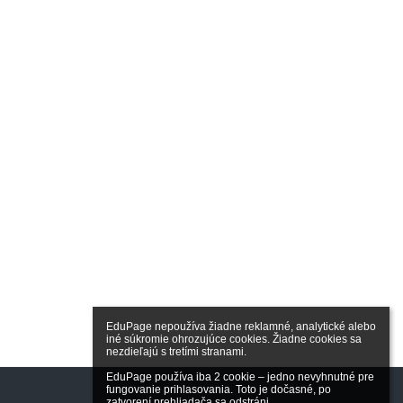
EduPage nepoužíva žiadne reklamné, analytické alebo 
iné súkromie ohrozujúce cookies. Žiadne cookies sa 
nezdieľajú s tretími stranami.

EduPage používa iba 2 cookie – jedno nevyhnutné pre 
fungovanie prihlasovania. Toto je dočasné, po 
zatvorení prehliadača sa odstráni.
