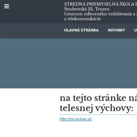
STREDNÁ PRIEMYSELNÁ ŠKOLA 
Študentská 23, Trnava
Centrum odborného vzdelávania a 
a telekomunikácie
HLAVNÁ STRÁNKA
NOVINKY
U
Róbert
na tejto stránke 
telesnej výchovy:
Gonos
http://tsv.eckari.sk