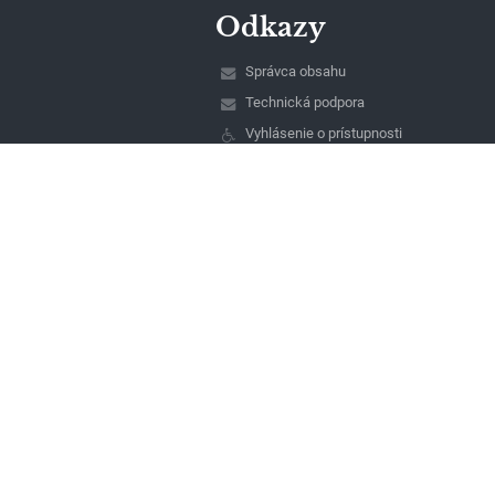
Odkazy
Správca obsahu
Technická podpora
Vyhlásenie o prístupnosti
Právne informácie
Zásady ochrany osobných údajov
Údaje o prevádzkovateľovi
Mapa stránok
O nás
Kontakt
Novinky