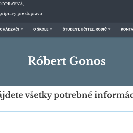
DOPRAVNÁ,
prípravy pre dopravu
CHÁDZAČI
O ŠKOLE
ŠTUDENT, UČITEĽ, RODIČ
KONT
Róbert Gonos
nájdete všetky potrebné informác