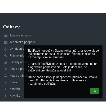
Odkazy
Správca obsahu
Technická podpora
Vyhlásenie o prístupnosti
EduPage nepoužíva žiadne reklamné, analytické alebo 
iné súkromie ohrozujúce cookies. Žiadne cookies sa 
Právne informácie
nezdieľajú s tretími stranami.

Zásady ochrany osobných údajov
EduPage používa iba 2 cookie – jedno nevyhnutné pre 
fungovanie prihlasovania. Toto je dočasné, po 
Údaje o prevádzkovateľovi
zatvorení prehliadača sa odstráni.

Mapa stránok
Druhé cookie zvyšuje bezpečnosť prihlásenia - vďaka 
nemu EduPage vie identifikovať prihlásenie z 
O nás
neznámeho počítača.
Kontakt
Ok
Novinky
Kontakty