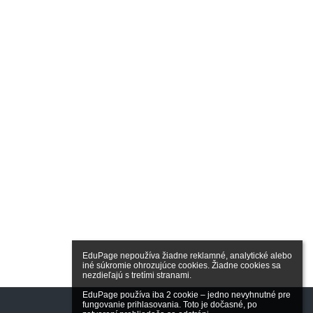
EduPage nepoužíva žiadne reklamné, analytické alebo 
iné súkromie ohrozujúce cookies. Žiadne cookies sa 
nezdieľajú s tretími stranami.

EduPage používa iba 2 cookie – jedno nevyhnutné pre 
fungovanie prihlasovania. Toto je dočasné, po 