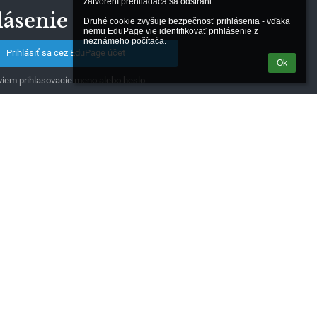
zatvorení prehliadača sa odstráni.

lásenie
Druhé cookie zvyšuje bezpečnosť prihlásenia - vďaka 
nemu EduPage vie identifikovať prihlásenie z 
neznámeho počítača.
Prihlásiť sa cez EduPage účet
Ok
iem prihlasovacie meno alebo heslo