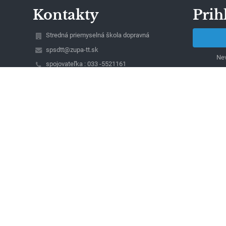
Kontakty
Prih
Stredná priemyselná škola dopravná
spsdtt@zupa-tt.sk
Nev
spojovateľka : 033 -5521161
riaditeľ : 033 - 5521085
sekretariát: 033 - 5340681
Študentská 23
917 45 Trnava
Slovakia
Ing. Peter Papík, riaditeľ školy
(mobil: 0911039607)
Ing. Ivan Magdolen (mobil: 0911718770), Ing.
Dana Selecká (mobil : 0911060422), zástupcovia
riaditeľa školy
Jarmila Szombathová, vedúca ekonomického
oddelenia (mobil : 0903663775)
Lívia Bernátová, sekretariát školy
00491861