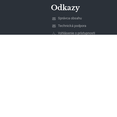
Odkazy
Správca obsahu
Technická podpora
Vyhlásenie o prístupnosti
Právne informácie
Zásady ochrany osobných údajov
Údaje o prevádzkovateľovi
Mapa stránok
O nás
Kontakt
Novinky