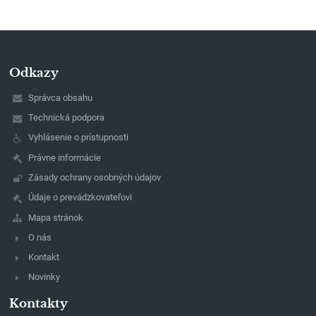
Odkazy
Správca obsahu
Technická podpora
Vyhlásenie o prístupnosti
Právne informácie
Zásady ochrany osobných údajov
Údaje o prevádzkovateľovi
Mapa stránok
O nás
Kontakt
Novinky
Kontakty