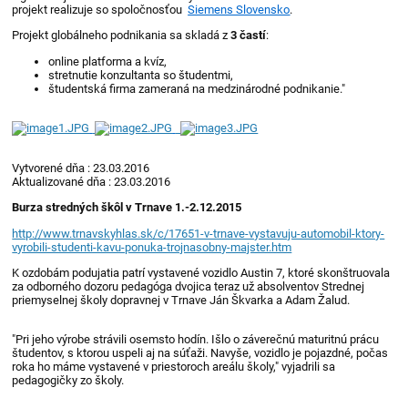
projekt realizuje so spoločnosťou
Siemens Slovensko
.
Projekt globálneho podnikania sa skladá z
3 častí
:
online platforma a kvíz,
stretnutie konzultanta so študentmi,
študentská firma zameraná na medzinárodné podnikanie."
Vytvorené dňa : 23.03.2016
Aktualizované dňa : 23.03.2016
Burza stredných škôl v Trnave 1.-2.12.2015
http://www.trnavskyhlas.sk/c/17651-v-trnave-vystavuju-automobil-ktory-
vyrobili-studenti-kavu-ponuka-trojnasobny-majster.htm
K ozdobám podujatia patrí vystavené vozidlo Austin 7, ktoré skonštruovala
za odborného dozoru pedagóga dvojica teraz už absolventov Strednej
priemyselnej školy dopravnej v Trnave Ján Škvarka a Adam Žalud.
"Pri jeho výrobe strávili osemsto hodín. Išlo o záverečnú maturitnú prácu
študentov, s ktorou uspeli aj na súťaži. Navyše, vozidlo je pojazdné, počas
roka ho máme vystavené v priestoroch areálu školy," vyjadrili sa
pedagogičky zo školy.