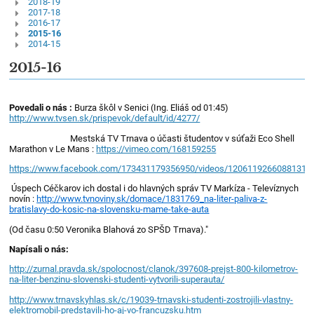
2018-19
2017-18
2016-17
2015-16
2014-15
2015-16
Povedali o nás :
Burza škôl v Senici (Ing. Eliáš od 01:45)
http://www.tvsen.sk/prispevok/default/id/4277/
Mestská TV Trnava o účasti študentov v súťaži Eco Shell
Marathon v Le Mans :
https://vimeo.com/168159255
https://www.facebook.com/173431179356950/videos/1206119266088131/
Úspech Céčkarov ich dostal i do hlavných správ TV Markíza - Televíznych
novín :
http://www.tvnoviny.sk/domace/1831769_na-liter-paliva-z-
bratislavy-do-kosic-na-slovensku-mame-take-auta
(Od času 0:50 Veronika Blahová zo SPŠD Trnava)."
Napísali o nás:
http://zurnal.pravda.sk/spolocnost/clanok/397608-prejst-800-kilometrov-
na-liter-benzinu-slovenski-studenti-vytvorili-superauta/
http://www.trnavskyhlas.sk/c/19039-trnavski-studenti-zostrojili-vlastny-
elektromobil-predstavili-ho-aj-vo-francuzsku.htm