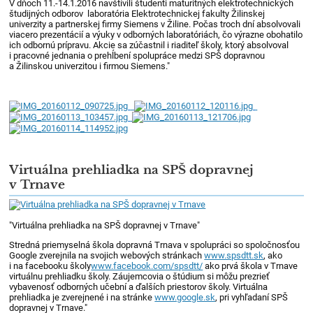
V dňoch 11.-14.1.2016 navštívili študenti maturitných elektrotechnických
študijných odborov laboratória Elektrotechnickej fakulty Žilinskej
univerzity a partnerskej firmy Siemens v Žiline. Počas troch dní absolvovali
viacero prezentácií a výuky v odborných laboratóriách, čo výrazne obohatilo
ich odbornú prípravu. Akcie sa zúčastnil i riaditeľ školy, ktorý absolvoval
i pracovné jednania o prehĺbení spolupráce medzi SPŠ dopravnou
a Žilinskou univerzitou i firmou Siemens."
Virtuálna prehliadka na SPŠ dopravnej
v Trnave
"Virtuálna prehliadka na SPŠ dopravnej v Trnave"
Stredná priemyselná škola dopravná Trnava v spolupráci so spoločnosťou
Google zverejnila na svojich webových stránkach
www.spsdtt.sk
, ako
i na facebooku školy
www.facebook.com/spsdtt/
ako prvá škola v Trnave
virtuálnu prehliadku školy. Záujemcovia o štúdium si môžu prezrieť
vybavenosť odborných učební a ďalších priestorov školy. Virtuálna
prehliadka je zverejnené i na stránke
www.google.sk
, pri vyhľadaní SPŠ
dopravnej v Trnave."