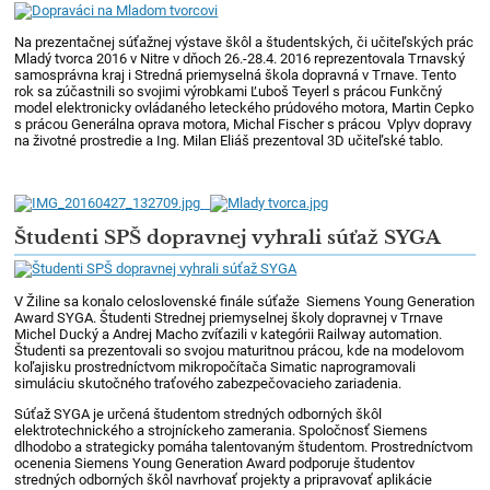
Na prezentačnej súťažnej výstave škôl a študentských, či učiteľských prác
Mladý tvorca 2016 v Nitre v dňoch 26.-28.4. 2016 reprezentovala Trnavský
samosprávna kraj i Stredná priemyselná škola dopravná v Trnave. Tento
rok sa zúčastnili so svojimi výrobkami Ľuboš Teyerl s prácou Funkčný
model elektronicky ovládaného leteckého prúdového motora, Martin Cepko
s prácou Generálna oprava motora, Michal Fischer s prácou Vplyv dopravy
na životné prostredie a Ing. Milan Eliáš prezentoval 3D učiteľské tablo.
Študenti SPŠ dopravnej vyhrali súťaž SYGA
V Žiline sa konalo celoslovenské finále súťaže Siemens Young Generation
Award SYGA. Študenti Strednej priemyselnej školy dopravnej v Trnave
Michel Ducký a Andrej Macho zvíťazili v kategórii Railway automation.
Študenti sa prezentovali so svojou maturitnou prácou, kde na modelovom
koľajisku prostredníctvom mikropočítača Simatic naprogramovali
simuláciu skutočného traťového zabezpečovacieho zariadenia.
Súťaž SYGA je určená študentom stredných odborných škôl
elektrotechnického a strojníckeho zamerania. Spoločnosť Siemens
dlhodobo a strategicky pomáha talentovaným študentom. Prostredníctvom
ocenenia Siemens Young Generation Award podporuje študentov
stredných odborných škôl navrhovať projekty a pripravovať aplikácie