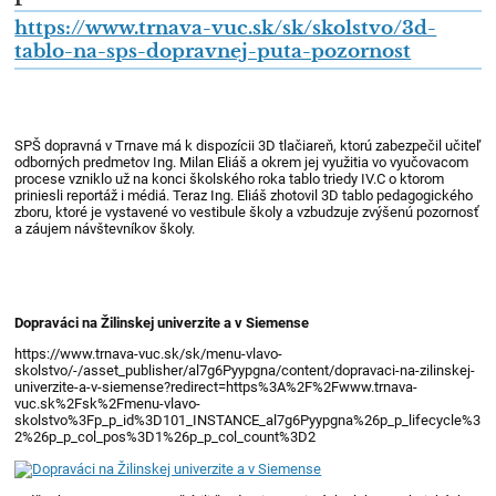
https://www.trnava-vuc.sk/sk/skolstvo/3d-
tablo-na-sps-dopravnej-puta-pozornost
SPŠ dopravná v Trnave má k dispozícii 3D tlačiareň, ktorú zabezpečil učiteľ
odborných predmetov Ing. Milan Eliáš a okrem jej využitia vo vyučovacom
procese vzniklo už na konci školského roka tablo triedy IV.C o ktorom
priniesli reportáž i médiá. Teraz Ing. Eliáš zhotovil 3D tablo pedagogického
zboru, ktoré je vystavené vo vestibule školy a vzbudzuje zvýšenú pozornosť
a záujem návštevníkov školy.
Dopraváci na Žilinskej univerzite a v Siemense
https://www.trnava-vuc.sk/sk/menu-vlavo-
skolstvo/-/asset_publisher/al7g6Pyypgna/content/dopravaci-na-zilinskej-
univerzite-a-v-siemense?redirect=https%3A%2F%2Fwww.trnava-
vuc.sk%2Fsk%2Fmenu-vlavo-
skolstvo%3Fp_p_id%3D101_INSTANCE_al7g6Pyypgna%26p_p_lifecycle%3
2%26p_p_col_pos%3D1%26p_p_col_count%3D2