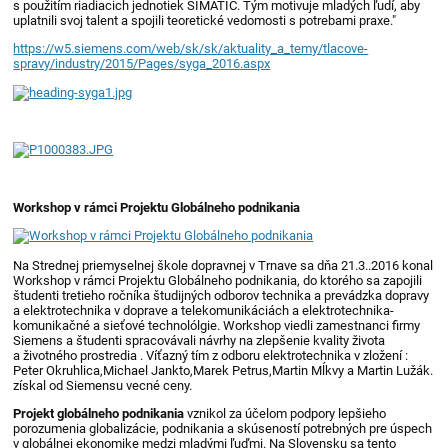
s použitím riadiacich jednotiek SIMATIC. Tým motivuje mladých ľudí, aby
uplatnili svoj talent a spojili teoretické vedomosti s potrebami praxe."
https://w5.siemens.com/web/sk/sk/aktuality_a_temy/tlacove-
spravy/industry/2015/Pages/syga_2016.aspx
Workshop v rámci Projektu Globálneho podnikania
Na Strednej priemyselnej škole dopravnej v Trnave sa dňa 21.3..2016 konal
Workshop v rámci Projektu Globálneho podnikania, do ktorého sa zapojili
študenti tretieho ročníka študijných odborov technika a prevádzka dopravy
a elektrotechnika v doprave a telekomunikáciách a elektrotechnika-
komunikačné a sieťové technolólgie. Workshop viedli zamestnanci firmy
Siemens a študenti spracovávali návrhy na zlepšenie kvality života
a životného prostredia . Víťazný tím z odboru elektrotechnika v zložení :
Peter Okruhlica,Michael Jankto,Marek Petrus,Martin Mĺkvy a Martin Lužák.
získal od Siemensu vecné ceny.
Projekt globálneho podnikania
vznikol za účelom podpory lepšieho
porozumenia globalizácie, podnikania a skúseností potrebných pre úspech
v globálnej ekonomike medzi mladými ľuďmi. Na Slovensku sa tento