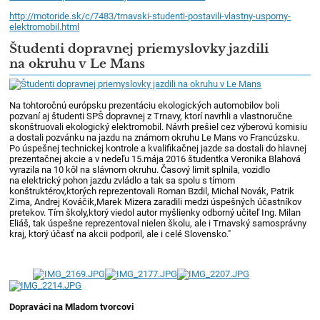
http://motoride.sk/c/7483/trnavski-studenti-postavili-vlastny-usporny-
elektromobil.html
Študenti dopravnej priemyslovky jazdili
na okruhu v Le Mans
Na tohtoročnú európsku prezentáciu ekologických automobilov boli
pozvaní aj študenti SPŠ dopravnej z Trnavy, ktorí navrhli a vlastnoručne
skonštruovali ekologický elektromobil. Návrh prešiel cez výberovú komisiu
a dostali pozvánku na jazdu na známom okruhu Le Mans vo Francúzsku.
Po úspešnej technickej kontrole a kvalifikačnej jazde sa dostali do hlavnej
prezentačnej akcie a v nedeľu 15.mája 2016 študentka Veronika Blahová
vyrazila na 10 kôl na slávnom okruhu. Časový limit splnila, vozidlo
na elektrický pohon jazdu zvládlo a tak sa spolu s tímom
konštruktérov,ktorých reprezentovali Roman Bzdil, Michal Novák, Patrik
Zima, Andrej Kováčik,Marek Mizera zaradili medzi úspešných účastníkov
pretekov. Tím školy,ktorý viedol autor myšlienky odborný učiteľ Ing. Milan
Eliáš, tak úspešne reprezentoval nielen školu, ale i Trnavský samosprávny
kraj, ktorý účasť na akcii podporil, ale i celé Slovensko."
Dopraváci na Mladom tvorcovi