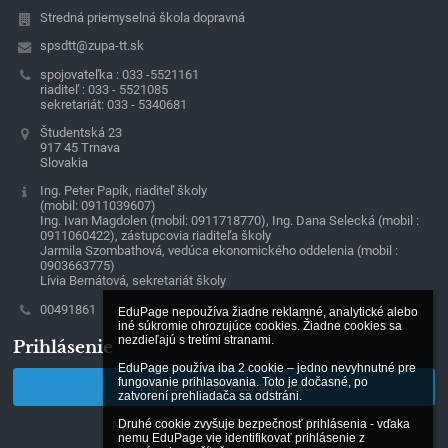
Stredná priemyselná škola dopravná
spsdtt@zupa-tt.sk
spojovateľka : 033 -5521161
riaditeľ : 033 - 5521085
sekretariát: 033 - 5340681
Študentská 23
917 45 Trnava
Slovakia
Ing. Peter Papík, riaditeľ školy
(mobil: 0911039607)
Ing. Ivan Magdolen (mobil: 0911718770), Ing. Dana Selecká (mobil :
0911060422), zástupcovia riaditeľa školy
Jarmila Szombathová, vedúca ekonomického oddelenia (mobil :
0903663775)
Lívia Bernátová, sekretariát školy
00491861
EduPage nepoužíva žiadne reklamné, analytické alebo 
iné súkromie ohrozujúce cookies. Žiadne cookies sa 
nezdieľajú s tretími stranami.

Prihlásenie
EduPage používa iba 2 cookie – jedno nevyhnutné pre 
fungovanie prihlasovania. Toto je dočasné, po 
Prihlásiť sa cez EduPage účet
zatvorení prehliadača sa odstráni.

Druhé cookie zvyšuje bezpečnosť prihlásenia - vďaka 
Neviem prihlasovacie meno alebo heslo
nemu EduPage vie identifikovať prihlásenie z 