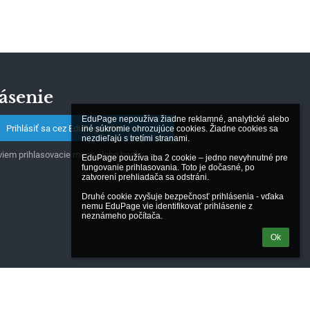
ásenie
EduPage nepoužíva žiadne reklamné, analytické alebo 
Prihlásiť sa cez EduPage účet
iné súkromie ohrozujúce cookies. Žiadne cookies sa 
nezdieľajú s tretími stranami.

iem prihlasovacie meno alebo heslo
EduPage používa iba 2 cookie – jedno nevyhnutné pre 
fungovanie prihlasovania. Toto je dočasné, po 
zatvorení prehliadača sa odstráni.

Druhé cookie zvyšuje bezpečnosť prihlásenia - vďaka 
nemu EduPage vie identifikovať prihlásenie z 
neznámeho počítača.
Ok