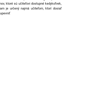
mov, ktoré sú učiteľovi dostupné kedykoľvek,
am je určený najmä učiteľom, ktorí dosiaľ
 upevniť