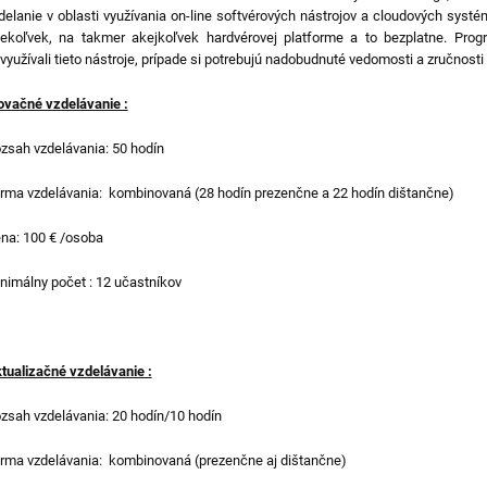
delanie v oblasti využívania on-line softvérových nástrojov a cloudových systé
ekoľvek, na takmer akejkoľvek hardvérovej platforme a to bezplatne. Progr
využívali tieto nástroje, prípade si potrebujú nadobudnuté vedomosti a zručnosti
ovačné vzdelávanie :
zsah vzdelávania: 50 hodín
rma vzdelávania: kombinovaná (28 hodín prezenčne a 22 hodín dištančne)
na: 100 € /osoba
nimálny počet : 12 učastníkov
tualizačné vzdelávanie :
zsah vzdelávania: 20 hodín/10 hodín
rma vzdelávania: kombinovaná (prezenčne aj dištančne)