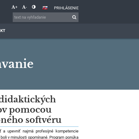
+
-
PRIHLÁSENIE
AKT
ávanie
 didaktických
lov pomocou
pného softvéru
iť a upevniť najmä profesijné kompetencie
é boli v minulosti opomínané. Program ponúka