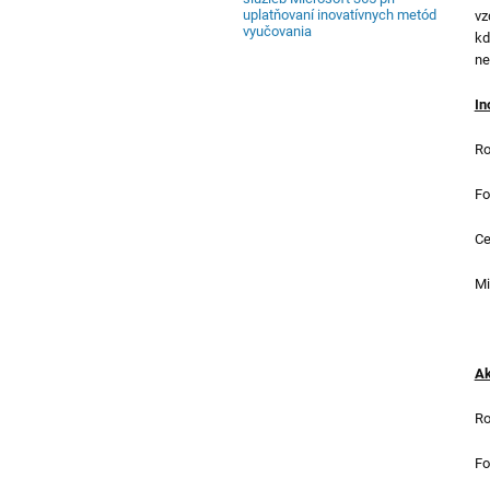
uplatňovaní inovatívnych metód
vz
vyučovania
kd
ne
In
Ro
Fo
Ce
Mi
Ak
Ro
Fo