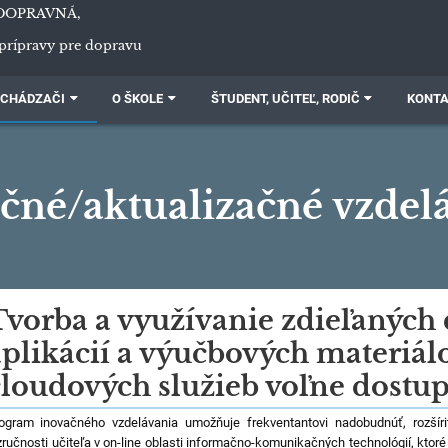
DOPRAVNÁ,
prípravy pre dopravu
CHÁDZAČI
O ŠKOLE
ŠTUDENT, UČITEĽ, RODIČ
KONT
čné/aktualizačné vzdel
izačné
Tvorba a využívanie zdieľaných
aplikácií a výučbových materiá
cloudových služieb voľne dostu
ogram inovačného vzdelávania umožňuje frekventantovi nadobudnúť, rozšír
zručnosti učiteľa v on-line oblasti informačno-komunikačných technológií, ktor