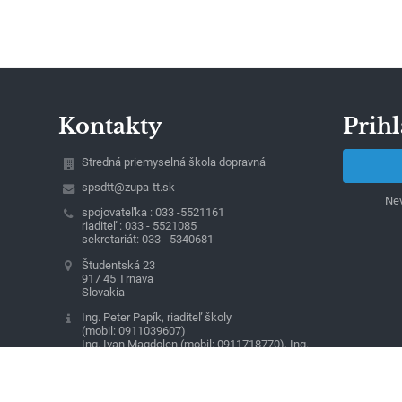
Kontakty
Prihl
Stredná priemyselná škola dopravná
spsdtt@zupa-tt.sk
Nev
spojovateľka : 033 -5521161
riaditeľ : 033 - 5521085
sekretariát: 033 - 5340681
Študentská 23
917 45 Trnava
Slovakia
Ing. Peter Papík, riaditeľ školy
(mobil: 0911039607)
Ing. Ivan Magdolen (mobil: 0911718770), Ing.
Dana Selecká (mobil : 0911060422), zástupcovia
riaditeľa školy
Jarmila Szombathová, vedúca ekonomického
oddelenia (mobil : 0903663775)