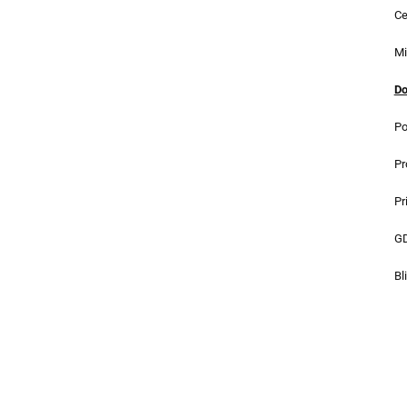
Ce
Mi
Do
Po
Pr
Pr
GD
Bl