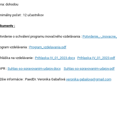
na: dohodou
nimálny počet : 12 učastníkov
kumenty :
tvrdenie o schválení programu inovačného vzdelávania :
Potvrdenie_-_inovacne_
ogram vzdelávania :
Program_vzdelavania.pdf
ihláška na vzdelávanie :
Prihlaska-IV_01_2023.docx
Prihlaska-IV_01_2023.pdf
PR :
Suhlas-so-spravovanim-udajov.docx
Suhlas-so-spravovanim-udajov.pdf
ižšie informácie : PaedDr. Veronika Gabaľová
veronika.gabalova@gmail.com