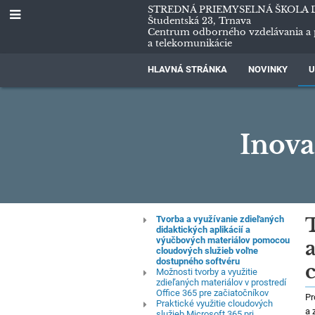
STREDNÁ PRIEMYSELNÁ ŠKOLA 
Študentská 23, Trnava
Centrum odborného vzdelávania a 
a telekomunikácie
HLAVNÁ STRÁNKA
NOVINKY
U
Inova
Inovačné/aktual
Tvorba a využívanie zdieľaných
didaktických aplikácií a
výučbových materiálov pomocou
vzdelávanie
cloudových služieb voľne
dostupného softvéru
Možnosti tvorby a využitie
zdieľaných materiálov v prostredí
Office 365 pre začiatočníkov
Pr
Praktické využitie cloudových
a 
služieb Microsoft 365 pri