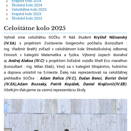
Krajské kolo 2024
Školské kolo 2024
Celoštátne kolo 2023
Krajské kolo 2023
Školské kolo 2023
Celoštátne kolo 2025
Vyhrali sme celoštátnu SOČku !!! Náš študent
Kryštof Nižnanský
(IV.EA)
s projektom Zostavenie Geigerovho počítača (konzultant :
Ing. Vladimír Brath) zvíťazil v celoštátnom kole Stredoškolskej odbornej
činnosti v kategórii Matematika a fyzika. Výborný úspech dosiahol
aj
Andrej Alaksa (IV.C)
s projektom Súťažné vozidlo Shell Eco marathon
(konzultant : Ing. Milan Eliáš), ktorý sa v kategórii Strajárstvo, hutníctvo
a doprava umistnil na 5.mieste. Ďalej nás reprezentovali na celoštátnej
prehliadke SOČke :
Adam Belica (IV.C), Dušan Benci, Borist Gvist
(IV.EA),Adam Bozsaky, Patrik Kopálek, Daniel Krajčovič(IV.EB)
.
Všetkým ďakujeme za vzornú reprezentáciu školy.