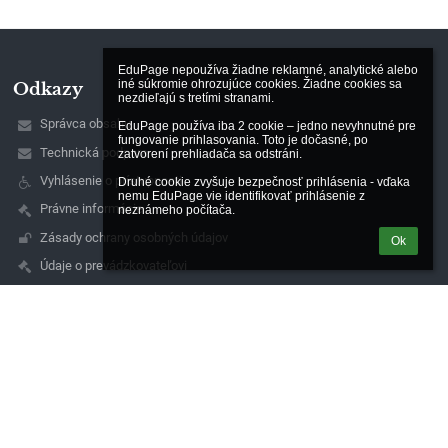
EduPage nepoužíva žiadne reklamné, analytické alebo 
iné súkromie ohrozujúce cookies. Žiadne cookies sa 
Odkazy
nezdieľajú s tretími stranami.

Správca obsahu
EduPage používa iba 2 cookie – jedno nevyhnutné pre 
fungovanie prihlasovania. Toto je dočasné, po 
Technická podpora
zatvorení prehliadača sa odstráni.

Vyhlásenie o prístupnosti
Druhé cookie zvyšuje bezpečnosť prihlásenia - vďaka 
nemu EduPage vie identifikovať prihlásenie z 
Právne informácie
neznámeho počítača.
Zásady ochrany osobných údajov
Ok
Údaje o prevádzkovateľovi
Mapa stránok
O nás
Kontakt
Novinky
Kontakty