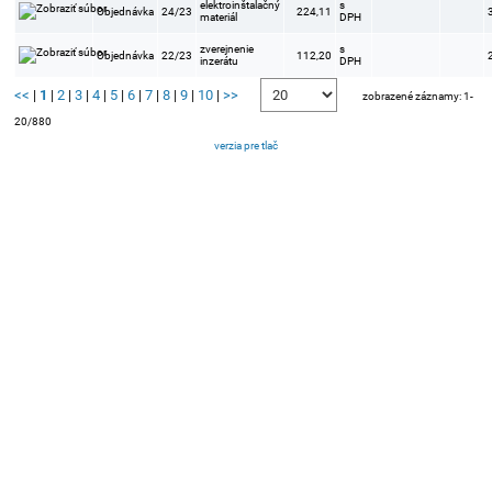
elektroinštalačný
s
Objednávka
24/23
224,11
materiál
DPH
zverejnenie
s
Objednávka
22/23
112,20
inzerátu
DPH
<<
|
1
|
2
|
3
|
4
|
5
|
6
|
7
|
8
|
9
|
10
|
>>
zobrazené záznamy: 1-
20/880
verzia pre tlač