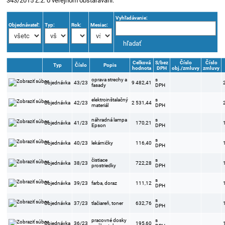
343/2015 Z.z. o verejnom obstarávaní.
Vyhľadávanie:
Objednávateľ:
Typ:
Rok:
Mesiac:
Celková
S/bez
Číslo
Číslo
Typ
Číslo
Popis
hodnota
DPH
obj./zmluvy
zmluvy
oprava strechy a
s
Objednávka
43/23
9 482,41
fasady
DPH
elektroinštalačný
s
Objednávka
42/23
2 531,44
materiál
DPH
náhradná lampa
s
Objednávka
41/23
170,21
Epson
DPH
s
Objednávka
40/23
lekárničky
116,40
DPH
čistiace
s
Objednávka
38/23
722,28
prostriedky
DPH
s
Objednávka
39/23
farba, doraz
111,12
DPH
s
Objednávka
37/23
tlačiareň, toner
632,76
DPH
pracovné dosky
s
Objednávka
36/23
195,60