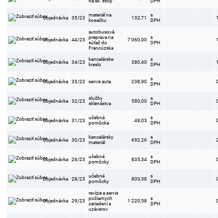
na šk. stoly
DPH
materiál na
s
Objednávka
35/23
132,71
kosačku
DPH
autobusová
preprava na
s
Objednávka
44/23
7 060,00
súťaž do
DPH
Francúzska
kancelárske
s
Objednávka
34/23
380,40
kreslo
DPH
s
Objednávka
33/23
servis auta
238,90
DPH
služby
s
Objednávka
32/23
580,00
sklenástva
DPH
učebná
s
Objednávka
31/23
48,03
pomôcka
DPH
kancelársky
s
Objednávka
30/23
692,26
materiál
DPH
učebné
s
Objednávka
26/23
835,34
pomôcky
DPH
učebné
s
Objednávka
28/23
800,38
pomôcky
DPH
revízia a servis
požiarnych
s
Objednávka
29/23
1 220,58
zariadení a
DPH
uzáverov