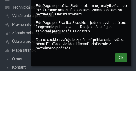
EduPage nepoužíva žiadne reklamné, analytické alebo 
Technická podpora
iné súkromie ohrozujúce cookies. Žiadne cookies sa 
nezdieľajú s tretími stranami.

Vyhlásenie o prístupnosti
EduPage používa iba 2 cookie – jedno nevyhnutné pre 
Právne informácie
fungovanie prihlasovania. Toto je dočasné, po 
zatvorení prehliadača sa odstráni.

Zásady ochrany osobných údajov
Druhé cookie zvyšuje bezpečnosť prihlásenia - vďaka 
Údaje o prevádzkovateľovi
nemu EduPage vie identifikovať prihlásenie z 
neznámeho počítača.
Mapa stránok
Ok
O nás
Kontakt
Novinky
Kontakty
Stredná priemyselná škola dopravná
spsdtt@zupa-tt.sk
spojovateľka : 033 -5521161
riaditeľ : 033 - 5521085
sekretariát: 033 - 5340681
Študentská 23